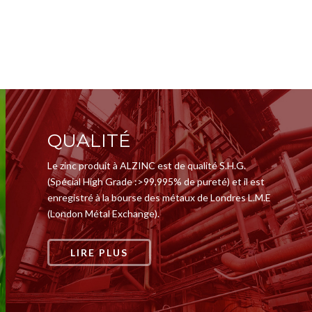
QUALITÉ
Le zinc produit à ALZINC est de qualité S.H.G.
(Spécial High Grade :>99,995% de pureté) et il est
enregistré à la bourse des métaux de Londres L.M.E
(London Métal Exchange).
LIRE PLUS