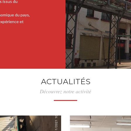
s issus du
nomique du pays,
expérience et
ACTUALITÉS
Découvrez notre activité